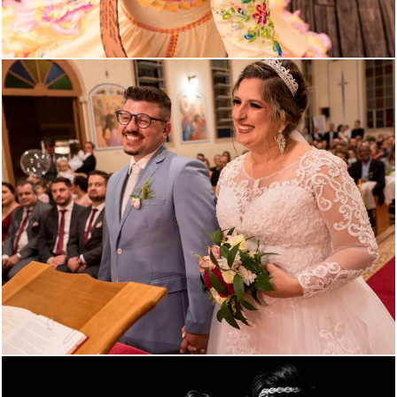
973
105