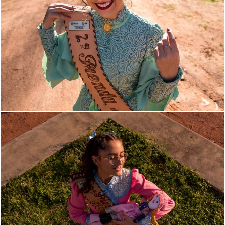
655
0
653
0