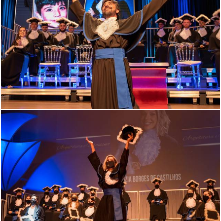
899
0
600
0