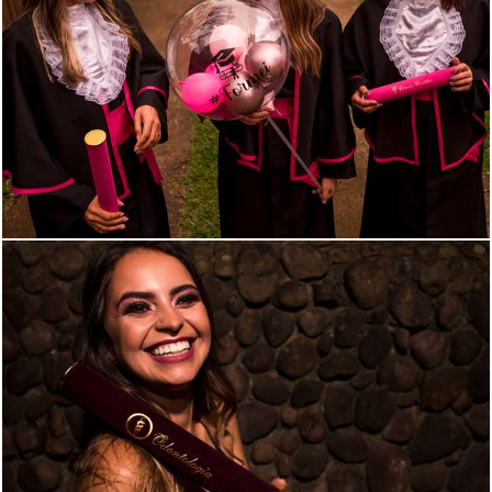
862
0
988
0