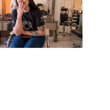
936
0